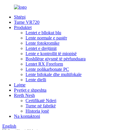
Shtëpi
Turne VR720
Produktet
Lentet e bllokut blu
Lente normale e pastër
Lente fotokromike
Lentet e drejtimit
Lente e kontrollit të miopisë
Boshllëqe gjysmë të përfunduara
Lentet RX Freeform
Lente polikarbonate PC
Lente bifokale dhe multifokale
Lente dielli
Lajme
Pyetjet e shpeshta
Rreth Nesh
Certifikatë Nderi
Turne në fabrikë
Historia jonë
Na kontaktoni
English