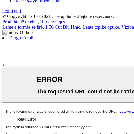
sales03@youli-lens.com
hetim tani
© Copyright - 2010-2021 : Të gjitha të drejtat e rezervuara.
Produkte të nxehta
,
Harta e faqes
Lente e formës së lirë
,
1,56 Cut Blu Hmc
,
Lente topike optike
,
Vizion
Dërgo Email
x