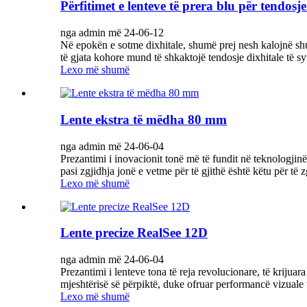
Përfitimet e lenteve të prera blu për tendosje
nga admin më 24-06-12
Në epokën e sotme dixhitale, shumë prej nesh kalojnë shu
të gjata kohore mund të shkaktojë tendosje dixhitale të syv
Lexo më shumë
Lente ekstra të mëdha 80 mm
nga admin më 24-06-04
Prezantimi i inovacionit tonë më të fundit në teknologjinë
pasi zgjidhja jonë e vetme për të gjithë është këtu për të z
Lexo më shumë
Lente precize RealSee 12D
nga admin më 24-06-04
Prezantimi i lenteve tona të reja revolucionare, të krijuara
mjeshtërisë së përpiktë, duke ofruar performancë vizuale t
Lexo më shumë