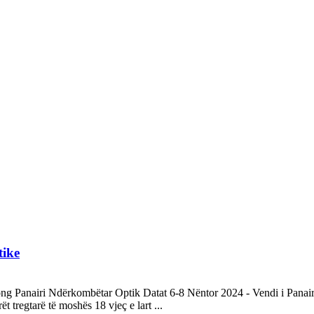
tike
ng Panairi Ndërkombëtar Optik Datat 6-8 Nëntor 2024 - Vendi i Panai
tregtarë të moshës 18 vjeç e lart ...