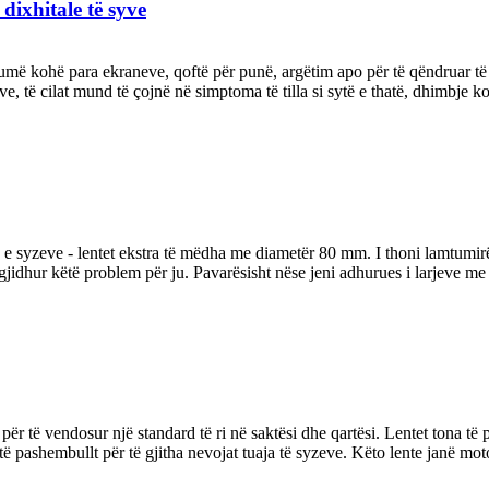
 dixhitale të syve
më kohë para ekraneve, qoftë për punë, argëtim apo për të qëndruar të l
e, të cilat mund të çojnë në simptoma të tilla si sytë e thatë, dhimbje k
 e syzeve - lentet ekstra të mëdha me diametër 80 mm. I thoni lamtumirë l
gjidhur këtë problem për ju. Pavarësisht nëse jeni adhurues i larjeve me s
 për të vendosur një standard të ri në saktësi dhe qartësi. Lentet tona të 
ë pashembullt për të gjitha nevojat tuaja të syzeve. Këto lente janë moto