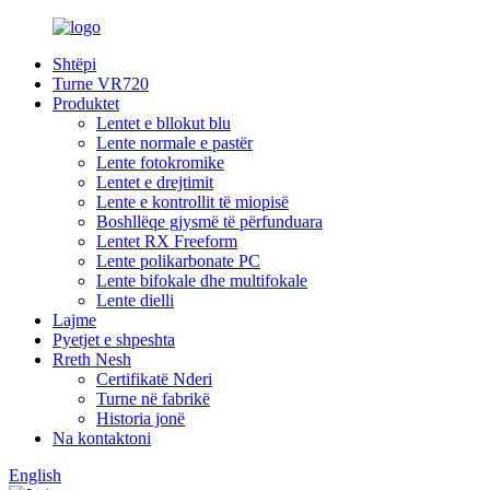
Shtëpi
Turne VR720
Produktet
Lentet e bllokut blu
Lente normale e pastër
Lente fotokromike
Lentet e drejtimit
Lente e kontrollit të miopisë
Boshllëqe gjysmë të përfunduara
Lentet RX Freeform
Lente polikarbonate PC
Lente bifokale dhe multifokale
Lente dielli
Lajme
Pyetjet e shpeshta
Rreth Nesh
Certifikatë Nderi
Turne në fabrikë
Historia jonë
Na kontaktoni
English