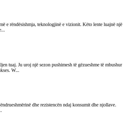
ë e rëndësishmja, teknologjinë e vizionit. Këto lente luajnë një
...
amiljen tuaj. Ju uroj një sezon pushimesh të gëzueshme të mbushur
ukses. W...
, qëndrueshmërinë dhe rezistencën ndaj konsumit dhe njollave.
..