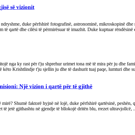
isë së vizionit
ë ndryshme, duke përfshirë fotografinë, astronominë, mikroskopinë dhe m
m të qartë dhe cilësi të përmirësuar të imazhit. Duke kuptuar rëndësinë e
fitojë nga ky rast për t'ju shprehur urimet tona më të mira për ju dhe f
ëto Krishtlindje t'ju sjellin ju dhe të dashurit tuaj paqe, lumturi dhe s
isioni: Një vizion i qartë për të gjithë
e të mirë? Shumë faktorë hyjnë në lojë, duke përfshirë qartësinë, peshën
ë jetë gjithashtu në gjendje të bllokojë dritën blu, rrezet ultravjollcë, .