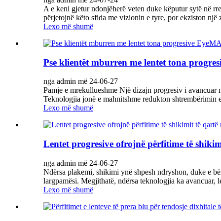
A e keni gjetur ndonjëherë veten duke këputur sytë në rre
përjetojnë këto sfida me vizionin e tyre, por ekziston një
Lexo më shumë
Pse klientët mburren me lentet tona progr
nga admin më 24-06-27
Pamje e mrekullueshme Një dizajn progresiv i avancuar me 
Teknologjia jonë e mahnitshme redukton shtrembërimin e 
Lexo më shumë
Lentet progresive ofrojnë përfitime të shikim
nga admin më 24-06-27
Ndërsa plakemi, shikimi ynë shpesh ndryshon, duke e bërë
largpamësi. Megjithatë, ndërsa teknologjia ka avancuar, le
Lexo më shumë