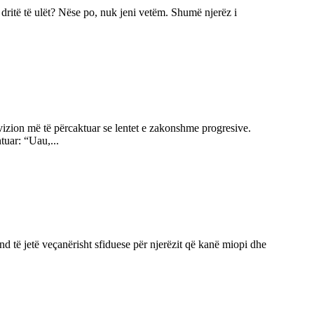
dritë të ulët? Nëse po, nuk jeni vetëm. Shumë njerëz i
vizion më të përcaktuar se lentet e zakonshme progresive.
uar: “Uau,...
 të jetë veçanërisht sfiduese për njerëzit që kanë miopi dhe