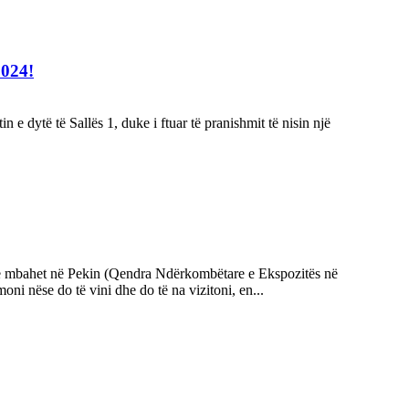
2024!
 dytë të Sallës 1, duke i ftuar të pranishmit të nisin një
 të mbahet në Pekin (Qendra Ndërkombëtare e Ekspozitës në
i nëse do të vini dhe do të na vizitoni, en...