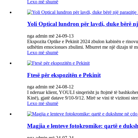
Lexo më shumë
Yoli Optical lundron për lavdi, duke bërë nj
nga admin më 24-09-13
Ekspozita Optike e Pekinit 2024 zbulon kabinën e rinovuar
udhëtim emocionues zbulimi. Mburret me një dizajn të m
Lexo më shumë
Ftesë për ekspozitën e Pekinit
nga admin më 24-08-12
I nderuar klient, YOULI sinqerisht ju ftojmë të bashkoh
Kinë), gjatë datave 9/10-9/12. Mirë se vini të vizitoni 
Lexo më shumë
Magjia e lenteve fotokromike: qartë e duks
nga admin më 24-07-24