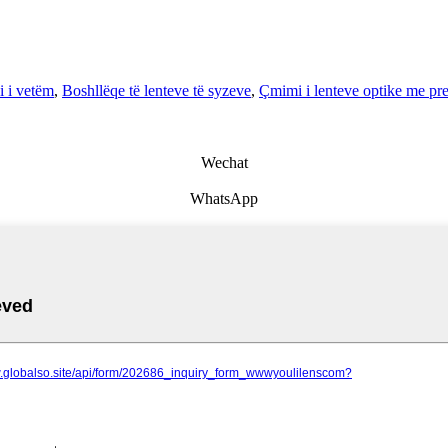
i i vetëm
,
Boshllëqe të lenteve të syzeve
,
Çmimi i lenteve optike me pre
Wechat
WhatsApp