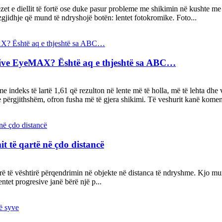
zet e diellit të fortë ose duke pasur probleme me shikimin në kushte me 
 zgjidhje që mund të ndryshojë botën: lentet fotokromike. Foto...
esive EyeMAX? Është aq e thjeshtë sa ABC…
indeks të lartë 1,61 që rezulton në lente më të holla, më të lehta dhe 
përgjithshëm, ofron fusha më të gjera shikimi. Të veshurit kanë koment
it të qartë në çdo distancë
 të vështirë përqendrimin në objekte në distanca të ndryshme. Kjo mund
ntet progresive janë bërë një p...