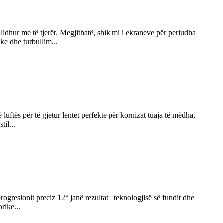
idhur me të tjerët. Megjithatë, shikimi i ekraneve për periudha
oke dhe turbullim...
uftës për të gjetur lentet perfekte për kornizat tuaja të mëdha,
til...
progresionit preciz 12° janë rezultat i teknologjisë së fundit dhe
rike...