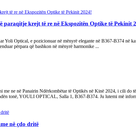
ë paraqitje krejt të re në Ekspozitën Optike të Pekinit 
 Yoli Optical, e pozicionuar në mënyrë elegante në B367-B374 në katin e
enduar përpara që bashkon në mënyrë harmonike ...
eni me ne në Panairin Ndërkombëtar të Optikës në Kinë 2024, i cili do
stendën tonë, YOULI OPTICAL, Salla 1, B367-B374. Ju lutemi më informon
hme në çdo dritë