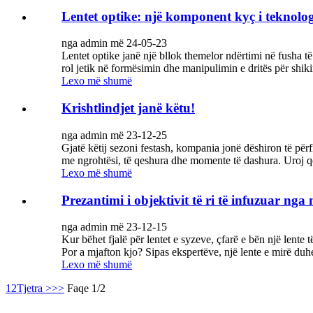
Lentet optike: një komponent kyç i teknologj
nga admin më 24-05-23
Lentet optike janë një bllok themelor ndërtimi në fusha t
rol jetik në formësimin dhe manipulimin e dritës për shiki
Lexo më shumë
Krishtlindjet janë këtu!
nga admin më 23-12-25
Gjatë këtij sezoni festash, kompania jonë dëshiron të për
me ngrohtësi, të qeshura dhe momente të dashura. Uroj që k
Lexo më shumë
Prezantimi i objektivit të ri të infuzuar nga m
nga admin më 23-12-15
Kur bëhet fjalë për lentet e syzeve, çfarë e bën një lent
Por a mjafton kjo? Sipas ekspertëve, një lente e mirë duhet t
Lexo më shumë
1
2
Tjetra >
>>
Faqe 1/2