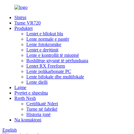
Shtëpi
Turne VR720
Produktet
Lentet e bllokut blu
Lente normale e pastër
Lente fotokromike
Lentet e drejtimit
Lente e kontrollit të miopisë
Boshllëqe gjysmë të përfunduara
Lentet RX Freeform
Lente polikarbonate PC
Lente bifokale dhe multifokale
Lente dielli
Lajme
Pyetjet e shpeshta
Rreth Nesh
Certifikatë Nderi
Turne në fabrikë
Historia jonë
Na kontaktoni
English