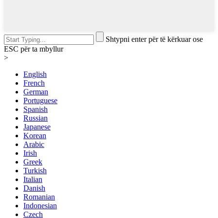
Shtypni enter për të kërkuar ose
ESC për ta mbyllur
>
English
French
German
Portuguese
Spanish
Russian
Japanese
Korean
Arabic
Irish
Greek
Turkish
Italian
Danish
Romanian
Indonesian
Czech