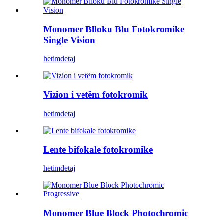
Monomer Blloku Blu Fotokromike
Single Vision
hetim
detaj
Vizion i vetëm fotokromik
hetim
detaj
Lente bifokale fotokromike
hetim
detaj
Monomer Blue Block Photochromic