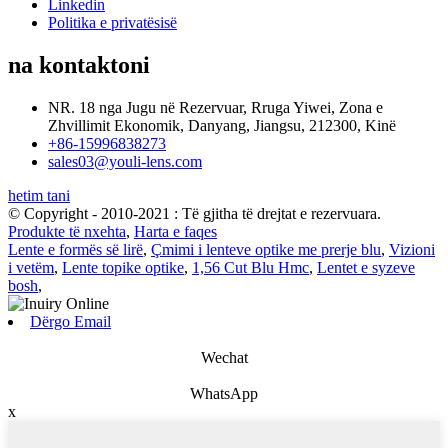
Linkedin
Politika e privatësisë
na kontaktoni
NR. 18 nga Jugu në Rezervuar, Rruga Yiwei, Zona e
Zhvillimit Ekonomik, Danyang, Jiangsu, 212300, Kinë
+86-15996838273
sales03@youli-lens.com
hetim tani
© Copyright - 2010-2021 : Të gjitha të drejtat e rezervuara.
Produkte të nxehta
,
Harta e faqes
Lente e formës së lirë
,
Çmimi i lenteve optike me prerje blu
,
Vizioni
i vetëm
,
Lente topike optike
,
1,56 Cut Blu Hmc
,
Lentet e syzeve
bosh
,
Dërgo Email
Wechat
WhatsApp
x