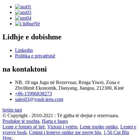
Lidhje e dobishme
Linkedin
Politika e privatësisë
na kontaktoni
NR. 18 nga Jugu në Rezervuar, Rruga Yiwei, Zona e
Zhvillimit Ekonomik, Danyang, Jiangsu, 212300, Kinë
+86-15996838273
sales03@youli-lens.com
hetim tani
© Copyright - 2010-2021 : Të gjitha të drejtat e rezervuara.
Produkte të nxehta
,
Harta e faqes
Lente e formës së lirë
,
Vizioni i vetëm
,
Lente topike optike
,
Lentet e
syzeve bosh
,
Çmimi i lenteve optike me prerje blu
,
1,56 Cut Blu
Hmc
,