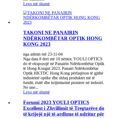
Lexo më shumë
TAKONI NE PANAIRIN
NDËRKOMBËTAR OPTIK HONG
KONG 2023
nga admin më 23-11-04
Nga data 8 deri më 10 nëntor, YOULI OPTICS
do të ekspozojë në Panairin Ndërkombëtar Optik
të Hong Kongut 2023. Panairi Ndërkombëtar
Optik HKTDC Hong Kong përfaqëson të gjithë
industrinë optike dhe shfaq produktet më të
fundit, risitë dhe krijimtarinë pioniere në industri.
Ne une...
Lexo më shumë
Forumi 2023 YOULI OPTICS
Excellent i Zhvillimit të Tregtarëve do
të krijojë një të ardhme të ndritur për