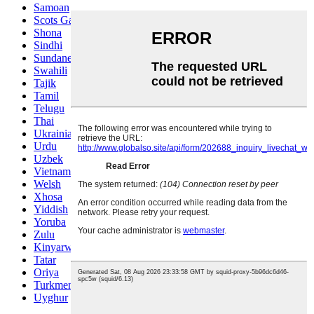
Samoan
Scots Gaelic
Shona
Sindhi
Sundanese
Swahili
Tajik
Tamil
Telugu
Thai
Ukrainian
Urdu
Uzbek
Vietnamese
Welsh
Xhosa
Yiddish
Yoruba
Zulu
Kinyarwanda
Tatar
Oriya
Turkmen
Uyghur