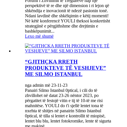
Forumi i Zhvillimit të Tregtarëve hap një
perspektivë të re dhe një dimension i ri lejon që
shkëndija e inovacionit të ndezë pasionin tonë.
Ndani lavdinë dhe shkëlqimin e këtij momenti!
Në këtë konferencë YOULI theksoi konkretisht
strategjinë e përgjithshme dhe drejtimin e
bashkëpunimit...
Lexo më shumë
“GJITHÇKA RRETH
PRODUKTEVE TË VESHJEVE”
ME SILMO ISTANBUL
nga admin më 23-11-23
Panairi Silmo Istanbul 0ptical, i cili do të
zhvillohet në datat 23-26 nëntor 2023, po
përgatitet të festojë vitin e tij të 10-të me risi
mahnitëse. YOULI do t'i sjellë lentet tona të
nxehta të shitjes në panairin Silmo Istanbul
0ptical, të tilla si lentet e kontrollit të miopisë,
lentet blu blu, lentet fotokromike, lente të sigurta
me makinë...