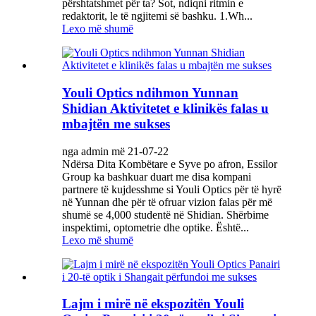
përshtatshmet për ta? Sot, ndiqni ritmin e
redaktorit, le të ngjitemi së bashku. 1.Wh...
Lexo më shumë
Youli Optics ndihmon Yunnan
Shidian Aktivitetet e klinikës falas u
mbajtën me sukses
nga admin më 21-07-22
Ndërsa Dita Kombëtare e Syve po afron, Essilor
Group ka bashkuar duart me disa kompani
partnere të kujdesshme si Youli Optics për të hyrë
në Yunnan dhe për të ofruar vizion falas për më
shumë se 4,000 studentë në Shidian. Shërbime
inspektimi, optometrie dhe optike. Është...
Lexo më shumë
Lajm i mirë në ekspozitën Youli