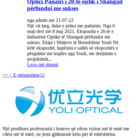
Optics Panairi i 20-të optik i Shangait
përfundoi me sukses
nga admin më 21-07-22
Një vit larg, duke e pritur me padurim. Nga 6
maji deri më 8 maj 2021, Ekspozita e 20-të e
Industrisë Optike të Shangait përfundoi me
sukses. Ekipi i Shitjeve të Brendshme Youli Në
këtë ekspozitë, hapësira e sallës së ekspozitës e
përgatitur me kujdes nga Youli, me drejtimin e
projektimit...
Lexo më shumë
<<
< E mëparshme
1
2
Një prodhues profesionist i lenteve që ofron vizion më të mirë me
cilësi më të mirë, ne jemi gjithmonë këtu për të mbështetur.