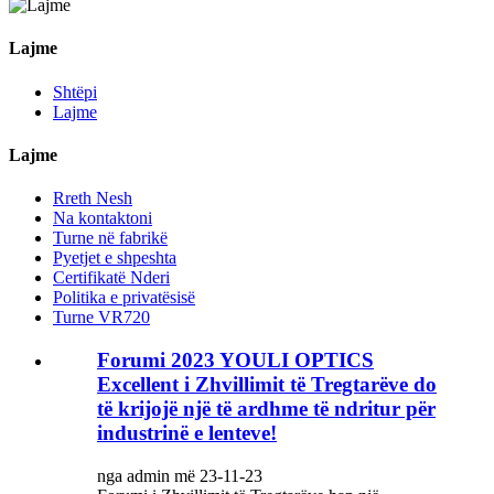
Lajme
Shtëpi
Lajme
Lajme
Rreth Nesh
Na kontaktoni
Turne në fabrikë
Pyetjet e shpeshta
Certifikatë Nderi
Politika e privatësisë
Turne VR720
Forumi 2023 YOULI OPTICS
Excellent i Zhvillimit të Tregtarëve do
të krijojë një të ardhme të ndritur për
industrinë e lenteve!
nga admin më 23-11-23