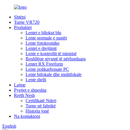
Shtëpi
Turne VR720
Produktet
Lentet e bllokut blu
Lente normale e pastër
Lente fotokromike
Lentet e drejtimit
Lente e kontrollit të miopisë
Boshllëqe gjysmë të përfunduara
Lentet RX Freeform
Lente polikarbonate PC
Lente bifokale dhe multifokale
Lente dielli
Lajme
Pyetjet e shpeshta
Rreth Nesh
Certifikatë Nderi
Turne në fabrikë
Historia jonë
Na kontaktoni
English