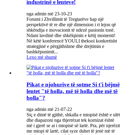
industrinë e lenteve!
nga admin më 23-10-23
Forumi i Zhvillimit të Tregtarëve hap një
perspektivë të re dhe një dimension i ri lejon që
shkëndija e inovacionit të ndezë pasionin tonë.
Ndani lavdinë dhe shkëlqimin e këtij momenti!
Në këtë konferencë YOULI theksoi konkretisht
strategjinë e përgjithshme dhe drejtimin e
bashkëpunimit...
Lexo më shumë
Pikat e njohurive të sotme Si t'i bëjmë
lentet "të holla, më të holla dhe më të
holla"?
nga admin më 21-07-22
Siç e dimë të gjithë, shkalla e miopisë është e ulët
dhe diapazoni nga thjerrëzat tek kornizat është
më i gjerë se ai i miopisë së lartë. Pra, për njerëzit
me miopi të lartë, cilat syze duhet të jenë më të