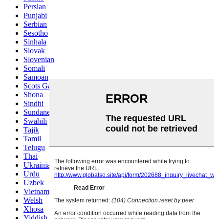
Persian
Punjabi
Serbian
Sesotho
Sinhala
Slovak
Slovenian
Somali
Samoan
Scots Gaelic
Shona
Sindhi
Sundanese
Swahili
Tajik
Tamil
Telugu
Thai
Ukrainian
Urdu
Uzbek
Vietnamese
Welsh
Xhosa
Yiddish