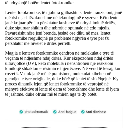
të ndryshojë botën: lentet fotokromike.
Lentet fotokromike, të njohura gjithashtu si lente tranzicioni, janë
një risi e jashtëzakonshme në teknologjinë e syzeve. Këto lente
janë krijuar për t'iu përshtatur kushteve të ndryshimit të dritës,
duke siguruar shikim dhe mbrojtje optimale në çdo mjedis.
Pavarësisht nëse jeni brenda, jashtë ose diku në mes, lentet
fotokromike rregullojnë pa probleme ngjyrën e tyre për t'u
përshtatur me nivelet e dritës përreth.
Magjia e lenteve fotokromike qëndron në molekulat e tyre të
veçanta të ndjeshme ndaj dritës. Kur ekspozohen ndaj dritës
ultravjollcë (UV), këto molekula i nënshtrohen një reaksioni
kimik që shkakton errësimin e thjerrëzave. Në vend të kësaj, kur
rrezet UV nuk janë më të pranishme, molekulat kthehen në
gjendjen e tyre origjinale, duke bërë që lentet të shkëlqejnë. Ky
proces dinamik lejon që lentet fotokromike të veprojnë në
mënyrë efektive si lente të qarta të brendshme dhe lente të lyera
të jashtme, duke ofruar më të mirën nga të dy botët.