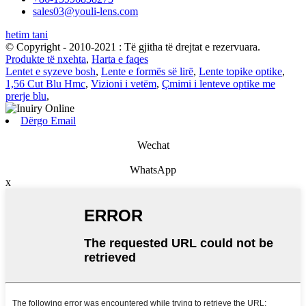
sales03@youli-lens.com
hetim tani
© Copyright - 2010-2021 : Të gjitha të drejtat e rezervuara.
Produkte të nxehta
,
Harta e faqes
Lentet e syzeve bosh
,
Lente e formës së lirë
,
Lente topike optike
,
1,56 Cut Blu Hmc
,
Vizioni i vetëm
,
Çmimi i lenteve optike me
prerje blu
,
Dërgo Email
Wechat
WhatsApp
x