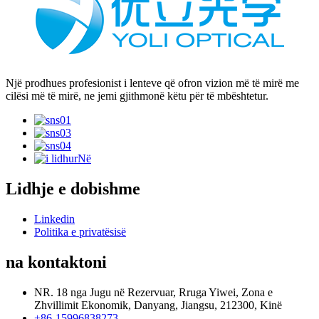
Një prodhues profesionist i lenteve që ofron vizion më të mirë me
cilësi më të mirë, ne jemi gjithmonë këtu për të mbështetur.
Lidhje e dobishme
Linkedin
Politika e privatësisë
na kontaktoni
NR. 18 nga Jugu në Rezervuar, Rruga Yiwei, Zona e
Zhvillimit Ekonomik, Danyang, Jiangsu, 212300, Kinë
+86-15996838273