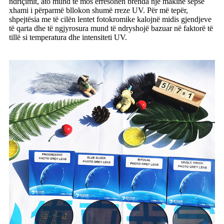
ndriçimit, ato mund të mos errësohen brenda një makine sepse
xhami i përparmë bllokon shumë rreze UV. Për më tepër,
shpejtësia me të cilën lentet fotokromike kalojnë midis gjendjeve
të qarta dhe të ngjyrosura mund të ndryshojë bazuar në faktorë të
tillë si temperatura dhe intensiteti UV.