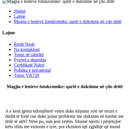
Shtëpi
Lajme
Magjia e lenteve fotokromike: qartë e dukshme në çdo dritë
Lajme
Rreth Nesh
Na kontaktoni
Turne në fabrikë
Pyetjet e shpeshta
Certifikatë Nderi
Politika e privatësisë
Turne VR720
Magjia e lenteve fotokromike: qartë e dukshme në çdo dritë
A e keni gjetur ndonjëherë veten duke këputur sytë në rrezet e
diellit të fortë ose duke pasur probleme me shikimin në kushte me
dritë të ulët? Nëse po, nuk jeni vetëm. Shumë njerëz i përjetojnë
këto sfida me vizionin e tyre, por ekziston një zgjidhje që mund