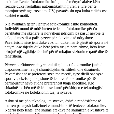
makular. Lentet fotokromike luftojnë në mënyrë aktive këto
rreziqe duke rregulluar automatikisht ngjyrën e tyre për të
mbrojtur sytë nga rrezatimi UV, pavarësisht nga koha e ditës ose
kushtet e motit.
Një avantazh tjetër i lenteve fotokromike është komoditeti.
Individët mund të mbështeten te lentet fotokromike për t'u
përshtatur me skenarë të ndryshëm ndriçimi pa pasur nevojë të
kalojnë mes disa palë syzeve për aktivitete të ndryshme.
Pavarësisht nëse jeni duke vozitur, duke marrë pjesë në sporte në
natyrë, ose thjesht duke bërë jetën tuaj të përditshme, këto lente
ofrojnë një zgjidhje të lehtë për të mbajtur vizionin e qartë dhe të
rehatshëm.
Përveç përfitimeve të tyre praktike, lentet fotokromike janë të
disponueshme në një shumëllojshmëri stilesh dhe dizajnesh.
Pavarësisht nëse preferoni syze me recetë, syze dielli ose syze
sportive, ekzistojnë opsione të lenteve fotokromike për të
përmbushur nevojat dhe preferencat tuaja specifike. Kjo
shkathtësi e bën më të lehtë se kurrë përfshirjen e teknologjisë
fotokromike në koleksionin tuaj të syzeve.
Ashtu si me çdo teknologji të syzeve, është e rëndësishme të
merren parasysh kufizimet e mundshme të lenteve fotokromike.
Ndërsa këto lente janë shumë efektive në shumicën e kushteve të