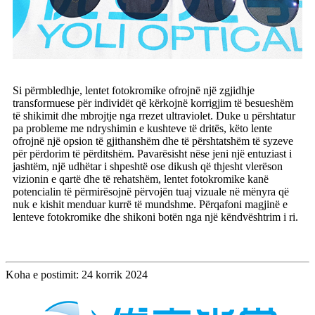
Si përmbledhje, lentet fotokromike ofrojnë një zgjidhje
transformuese për individët që kërkojnë korrigjim të besueshëm
të shikimit dhe mbrojtje nga rrezet ultraviolet. Duke u përshtatur
pa probleme me ndryshimin e kushteve të dritës, këto lente
ofrojnë një opsion të gjithanshëm dhe të përshtatshëm të syzeve
për përdorim të përditshëm. Pavarësisht nëse jeni një entuziast i
jashtëm, një udhëtar i shpeshtë ose dikush që thjesht vlerëson
vizionin e qartë dhe të rehatshëm, lentet fotokromike kanë
potencialin të përmirësojnë përvojën tuaj vizuale në mënyra që
nuk e kishit menduar kurrë të mundshme. Përqafoni magjinë e
lenteve fotokromike dhe shikoni botën nga një këndvështrim i ri.
Koha e postimit: 24 korrik 2024