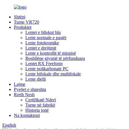
Shtëpi
Turne VR720
Produktet
Lentet e bllokut blu
Lente normale e pastër
Lente fotokromike
Lentet e drejtimit
Lente e kontrollit të miopisë
Boshllëqe gjysmë të përfunduara
Lentet RX Freeform
Lente polikarbonate PC
Lente bifokale dhe multifokale
Lente dielli
Lajme
Pyetjet e shpeshta
Rreth Nesh
Certifikatë Nderi
Turne në fabrikë
Historia jonë
Na kontaktoni
English