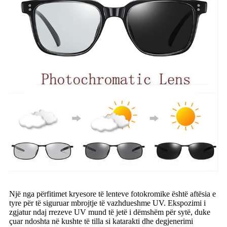
Një nga përfitimet kryesore të lenteve fotokromike është aftësia e
tyre për të siguruar mbrojtje të vazhdueshme UV. Ekspozimi i
zgjatur ndaj rrezeve UV mund të jetë i dëmshëm për sytë, duke
çuar ndoshta në kushte të tilla si katarakti dhe degjenerimi